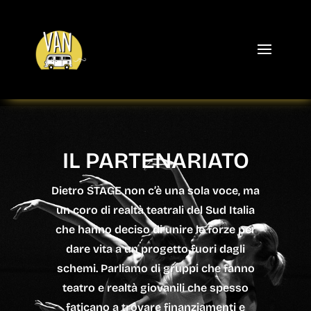
IL PARTENARIATO
Dietro STAGE non c’è una sola voce, ma
un coro di realtà teatrali del Sud Italia
che hanno deciso di unire le forze per
dare vita a un progetto fuori dagli
schemi. Parliamo di gruppi che fanno
teatro e realtà giovanili che spesso
faticano a trovare finanziamenti e