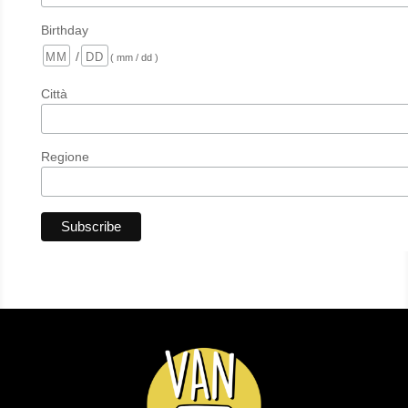
Birthday
/
( mm / dd )
Città
Regione