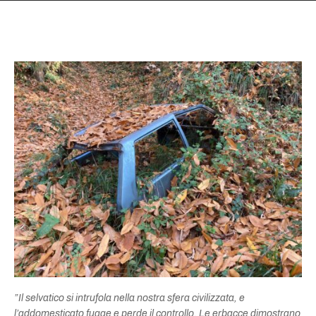
”Il selvatico si intrufola nella nostra sfera civilizzata, e
l’addomesticato fugge e perde il controllo. Le erbacce dimostrano