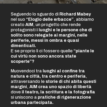
Seguendo lo sguardo di
Richard Mabey
nel suo
“Elogio delle erbacce”
, abbiamo
creato
AIM
, un progetto che rende
protagonisti
i luoghi e le persone che di
solito sono relegate ai margini, nelle
periferie, messi in ombra e quasi
dimenticati.
E se proprio lì ci fossero quelle
“piante le
cui virtù non sono ancora state
scoperte”?
Muovendoci tra
luoghi al confine tra
natura e città, tra centro e periferia
,
attraversando le
storie di chi abita questi
margini
,
AIM crea uno spazio di libertà
dove
il teatro, la scrittura e la fotografia
si uniscono a
pratiche di rigenerazione
urbana partecipata.