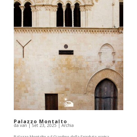
Palazzo Montalto
da
van
|
Set 23, 2025
|
Archia
Palazzo Montalto e il Giardino della Spirduta: pietra,