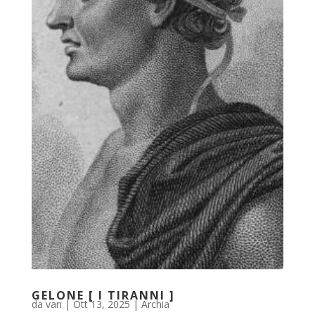
GELONE [ I TIRANNI ]
da
van
|
Ott 13, 2025
|
Archia