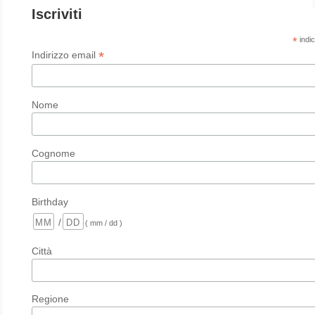
Iscriviti
*
indic
*
Indirizzo email
Nome
Cognome
Birthday
/
( mm / dd )
Città
Regione