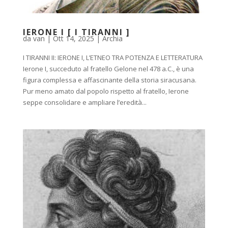
IERONE I [ I TIRANNI ]
da
van
|
Ott 14, 2025
|
Archia
I TIRANNI II: IERONE I, L’ETNEO TRA POTENZA E LETTERATURA
Ierone I, succeduto al fratello Gelone nel 478 a.C., è una
figura complessa e affascinante della storia siracusana.
Pur meno amato dal popolo rispetto al fratello, Ierone
seppe consolidare e ampliare l’eredità...