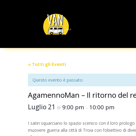
« Tutti gli Eventi
Questo evento è passato.
AgamennoMan – Il ritorno del r
Luglio 21
9:00 pm
10:00 pm
@
–
I satiri squarciano lo spazio scenico con il loro prolog
muovere guerra alla città di Troia con l’obiettivo di diven