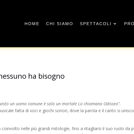
HOME
CHI SIAMO
SPETTACOLI
PRO
i nessuno ha bisogno
i visto un uomo comune è solo un mortale Lo chiamano Odisseo”.
cale fatta di voci e giochi sonori, dove la parola e il canto si unisco
involto nelle più grandi mitologie, fino a ritagliarsi il suo ruolo da 