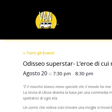
« Tutti gli Eventi
Odisseo superstar- L’eroe di cu
Agosto 20
7:30 pm
8:30 pm
@
–
“È il maschio bianco meno speciale che il mondo ha ma
La storia di Ulisse diventa la base per una commedia musi
spettatrici di ogni età.
Un uomo che voleva solo trovare una moglie si troverà co