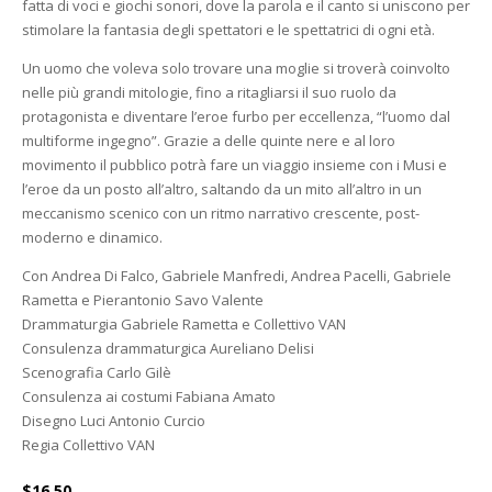
fatta di voci e giochi sonori, dove la parola e il canto si uniscono per
stimolare la fantasia degli spettatori e le spettatrici di ogni età.
Un uomo che voleva solo trovare una moglie si troverà coinvolto
nelle più grandi mitologie, fino a ritagliarsi il suo ruolo da
protagonista e diventare l’eroe furbo per eccellenza, “l’uomo dal
multiforme ingegno”. Grazie a delle quinte nere e al loro
movimento il pubblico potrà fare un viaggio insieme con i Musi e
l’eroe da un posto all’altro, saltando da un mito all’altro in un
meccanismo scenico con un ritmo narrativo crescente, post-
moderno e dinamico.
Con Andrea Di Falco, Gabriele Manfredi, Andrea Pacelli, Gabriele
Rametta e Pierantonio Savo Valente
Drammaturgia Gabriele Rametta e Collettivo VAN
Consulenza drammaturgica Aureliano Delisi
Scenografia Carlo Gilè
Consulenza ai costumi Fabiana Amato
Disegno Luci Antonio Curcio
Regia Collettivo VAN
$16,50