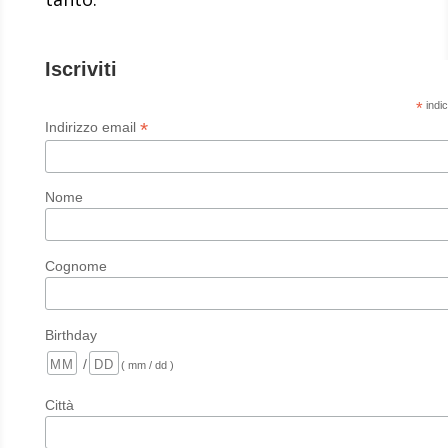
Iscriviti
*
indic
*
Indirizzo email
Nome
Cognome
Birthday
/
( mm / dd )
Città