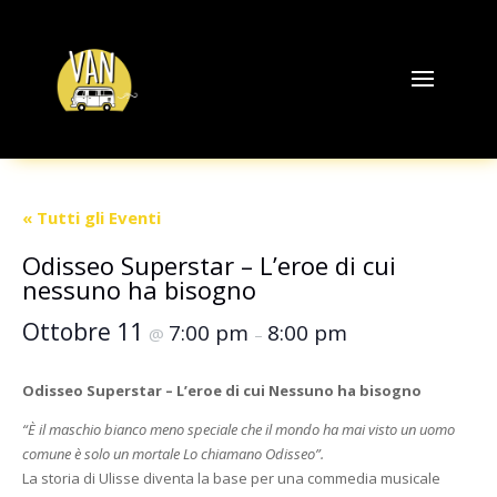
« Tutti gli Eventi
Odisseo Superstar – L’eroe di cui
nessuno ha bisogno
Ottobre 11
7:00 pm
8:00 pm
@
–
Odisseo Superstar – L’eroe di cui Nessuno ha bisogno
“È il maschio bianco meno speciale che il mondo ha mai visto un uomo
comune è solo un mortale Lo chiamano Odisseo”.
La storia di Ulisse diventa la base per una commedia musicale