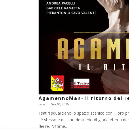
AgamennoMan- Il ritorno del r
da
van
|
Giu 10, 2026
I satiri squarciano lo spazio scenico con il loro
sé stesso e del suo desiderio di gloria eterna deci
dei re. Vittime...