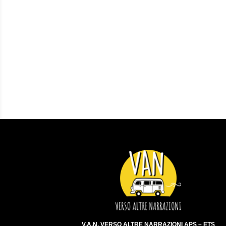
V.A.N. VERSO ALTRE NARRAZIONI APS – ETS