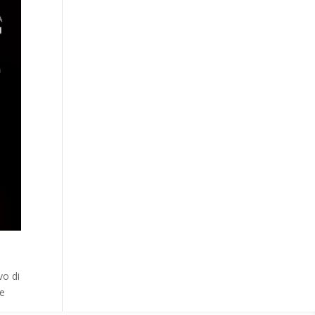
vo di
re