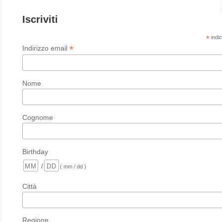
Iscriviti
*
indic
*
Indirizzo email
Nome
Cognome
Birthday
/
( mm / dd )
Città
Regione