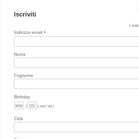
Iscriviti
*
indic
*
Indirizzo email
Nome
Cognome
Birthday
/
( mm / dd )
Città