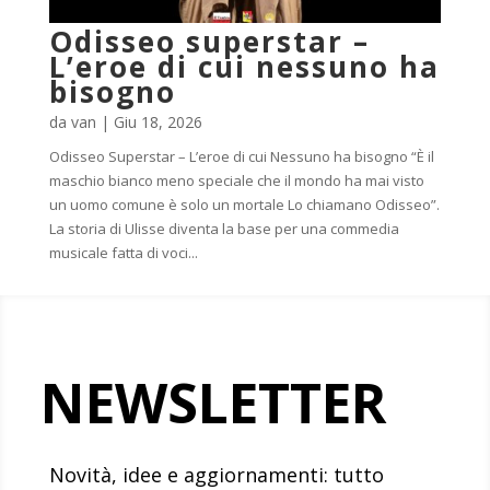
Odisseo superstar –
L’eroe di cui nessuno ha
bisogno
da
van
|
Giu 18, 2026
Odisseo Superstar – L’eroe di cui Nessuno ha bisogno “È il
maschio bianco meno speciale che il mondo ha mai visto
un uomo comune è solo un mortale Lo chiamano Odisseo”.
La storia di Ulisse diventa la base per una commedia
musicale fatta di voci...
NEWSLETTER
Novità, idee e aggiornamenti: tutto