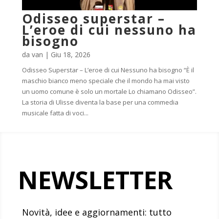
Odisseo superstar –
L’eroe di cui nessuno ha
bisogno
da
van
|
Giu 18, 2026
Odisseo Superstar – L’eroe di cui Nessuno ha bisogno “È il
maschio bianco meno speciale che il mondo ha mai visto
un uomo comune è solo un mortale Lo chiamano Odisseo”.
La storia di Ulisse diventa la base per una commedia
musicale fatta di voci...
NEWSLETTER
Novità, idee e aggiornamenti: tutto