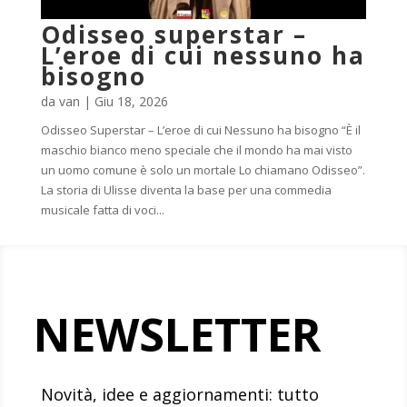
Odisseo superstar –
L’eroe di cui nessuno ha
bisogno
da
van
|
Giu 18, 2026
Odisseo Superstar – L’eroe di cui Nessuno ha bisogno “È il
maschio bianco meno speciale che il mondo ha mai visto
un uomo comune è solo un mortale Lo chiamano Odisseo”.
La storia di Ulisse diventa la base per una commedia
musicale fatta di voci...
NEWSLETTER
Novità, idee e aggiornamenti: tutto