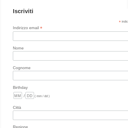
Iscriviti
*
indic
*
Indirizzo email
Nome
Cognome
Birthday
/
( mm / dd )
Città
Regione