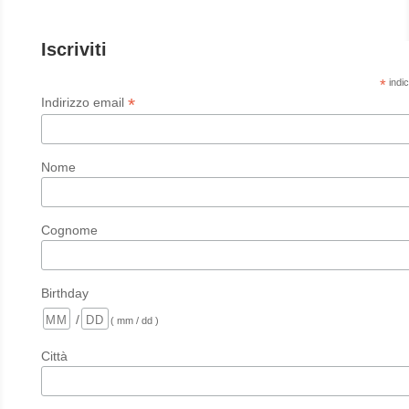
Iscriviti
*
indic
*
Indirizzo email
Nome
Cognome
Birthday
/
( mm / dd )
Città