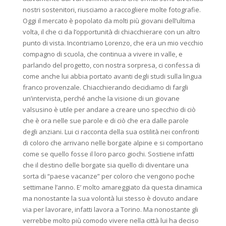
nostri sostenitori, riusciamo a raccogliere molte fotografie.
Oggi il mercato è popolato da molti più giovani dell’ultima
volta, il che ci da l’opportunità di chiacchierare con un altro
punto di vista. Incontriamo Lorenzo, che era un mio vecchio
compagno di scuola, che continua a vivere in valle, e
parlando del progetto, con nostra sorpresa, ci confessa di
come anche lui abbia portato avanti degli studi sulla lingua
franco provenzale. Chiacchierando decidiamo di fargli
un’intervista, perché anche la visione di un giovane
valsusino è utile per andare a creare uno specchio di ciò
che è ora nelle sue parole e di ciò che era dalle parole
degli anziani. Lui ci racconta della sua ostilità nei confronti
di coloro che arrivano nelle borgate alpine e si comportano
come se quello fosse il loro parco giochi. Sostiene infatti
che il destino delle borgate sia quello di diventare una
sorta di “paese vacanze” per coloro che vengono poche
settimane l’anno. E’ molto amareggiato da questa dinamica
ma nonostante la sua volontà lui stesso è dovuto andare
via per lavorare, infatti lavora a Torino. Ma nonostante gli
verrebbe molto più comodo vivere nella città lui ha deciso