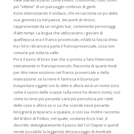
valle dall’altra parte, come Exilles, Chiomonte, Oulx, molto
più “vittime” di un passaggio continuo di genti.
Inizio intervistando il sindaco, che mi racconta un po della
sua giovinezza nel paese, dei punti di ritrovo,
rappresentati da un singolo bar, contenente personaggi
d’altri tempi. La lingua che utilizzavano i giovani di
quell’epoca era il franco provenzale, infatti la fascia d’eta
tra i 50 e i 60 ancora parla il francoprovenzale, cosa non
comune per tutta la valle.
Poi è il turno di Enzo Vair che si presta a fare l’intervista
interamente in francoprovenzle. Racconta di quanti modi
per dire neve esistono nel franco provenzale e della
motivazione: se la neve è farinosa è buona per
trasportare oggetti con le slitte e allora avrà un nome (cosi
come il suono delle scarpe sulla neve ha diversi nomi), così
come la neve più pesante sarà più pericolosa per i tetti
delle case e allora se si sa che scende neve pesante
bisognerà prepararsi a spalare, e così via. Inoltre racconta
del III libro di Polibio, nel quale, sostiene Enzo Vair, è
descritto dettagliatamente il passo del Col Clapier e quindi
rende possibile la leggenda del passaggio di Annibale