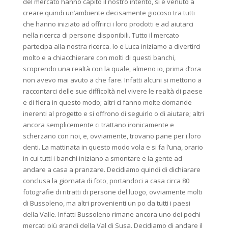
del mercato hanno capito il nostro intento, si è venuto a
creare quindi un’ambiente decisamente giocoso tra tutti
che hanno iniziato ad offrirci i loro prodotti e ad aiutarci
nella ricerca di persone disponibili. Tutto il mercato
partecipa alla nostra ricerca. Io e Luca iniziamo a divertirci
molto e a chiacchierare con molti di questi banchi,
scoprendo una realtà con la quale, almeno io, prima d’ora
non avevo mai avuto a che fare. Infatti alcuni si mettono a
raccontarci delle sue difficoltà nel vivere le realtà di paese
e di fiera in questo modo; altri ci fanno molte domande
inerenti al progetto e si offrono di seguirlo o di aiutare; altri
ancora semplicemente ci trattano ironicamente e
scherzano con noi, e, ovviamente, trovano pane per i loro
denti. La mattinata in questo modo vola e si fa l’una, orario
in cui tutti i banchi iniziano a smontare e la gente ad
andare a casa a pranzare. Decidiamo quindi di dichiarare
conclusa la giornata di foto, portandoci a casa circa 80
fotografie di ritratti di persone del luogo, ovviamente molti
di Bussoleno, ma altri provenienti un po da tutti i paesi
della Valle. Infatti Bussoleno rimane ancora uno dei pochi
mercati più grandi della Val di Susa. Decidiamo di andare il