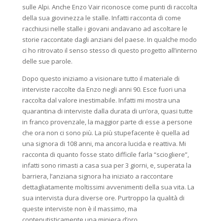
sulle Alpi. Anche Enzo Vair riconosce come punti di raccolta
della sua giovinezza le stalle. Infatti racconta di come
racchiusi nelle stalle i giovani andavano ad ascoltare le
storie raccontate dagli anziani del paese. In qualche modo
ci ho ritrovato il senso stesso di questo progetto all’interno
delle sue parole.
Dopo questo iniziamo a visionare tutto il materiale di
interviste raccolte da Enzo negli anni 90. Esce fuori una
raccolta dal valore inestimabile. Infatti mi mostra una
quarantina di interviste dalla durata di un’ora, quasi tutte
in franco provenzale, la maggior parte di esse a persone
che ora non ci sono più. La più stupefacente è quella ad
una signora di 108 anni, ma ancora lucida e reattiva. Mi
racconta di quanto fosse stato difficile farla “sciogliere”,
infatti sono rimasti a casa sua per 3 giorni, e, superata la
barriera, l’anziana signora ha iniziato a raccontare
dettagliatamente moltissimi avvenimenti della sua vita. La
sua intervista dura diverse ore. Purtroppo la qualità di
queste interviste non è il massimo, ma
contenutisticamente una miniera d’oro.