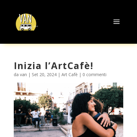
Inizia l’ArtCafè!
da
van
|
Set 20, 2024
|
Art Cafè
|
0 commenti