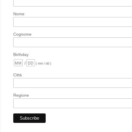
Nome
Cognome
Birthday
/
( mm / dd )
Città
Regione