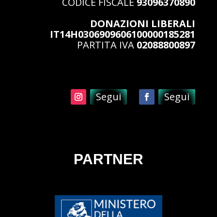
CODICE FISCALE
93096370890
DONAZIONI LIBERALI
IT14H0306909606100000185281
PARTITA IVA
02088800897
Segui
Segui
PARTNER