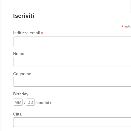
Iscriviti
*
indic
*
Indirizzo email
Nome
Cognome
Birthday
/
( mm / dd )
Città