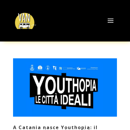
A Catania nasce Youthopia: il