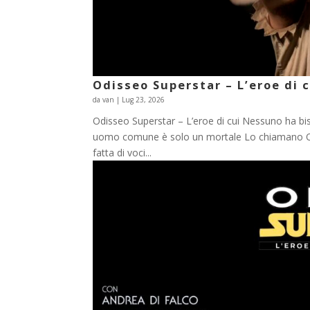
Odisseo Superstar – L’eroe di 
da
van
|
Lug 23, 2026
Odisseo Superstar – L’eroe di cui Nessuno ha bi
uomo comune è solo un mortale Lo chiamano Odi
fatta di voci...