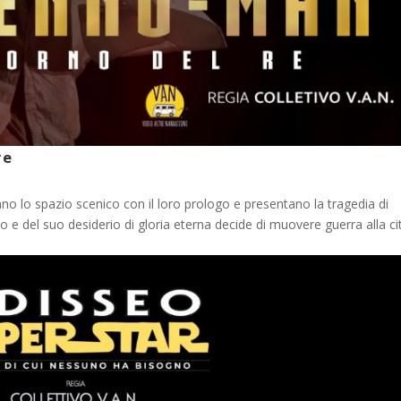
re
no lo spazio scenico con il loro prologo e presentano la tragedia di
 e del suo desiderio di gloria eterna decide di muovere guerra alla ci