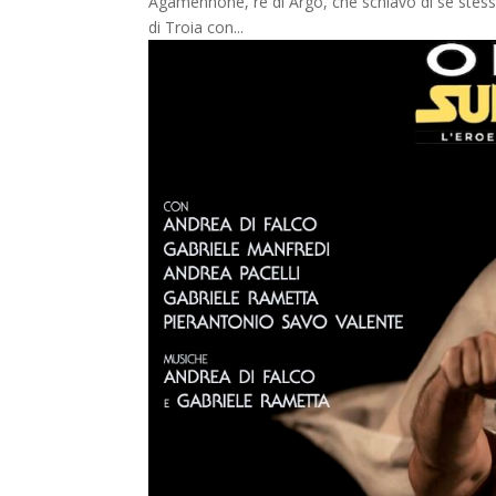
Agamennone, re di Argo, che schiavo di sé stesso
di Troia con...