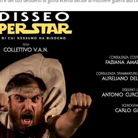
 e del suo desiderio di gloria eterna decide di muovere guerra alla ci