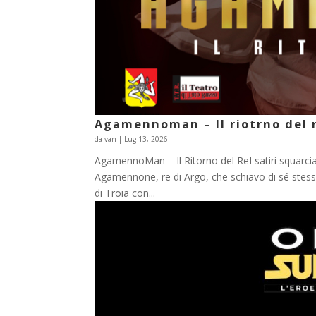
Agamennoman – Il riotrno del 
da
van
|
Lug 13, 2026
AgamennoMan – Il Ritorno del ReI satiri squarcia
Agamennone, re di Argo, che schiavo di sé stesso
di Troia con...