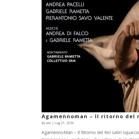
Agamennoman – Il ritorno del 
da
van
|
Lug 31, 2026
AgamennoMan – Il Ritorno del ReI satiri squarcia