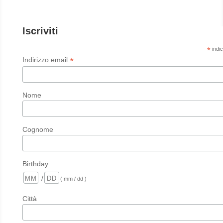
Iscriviti
*
indic
*
Indirizzo email
Nome
Cognome
Birthday
/
( mm / dd )
Città