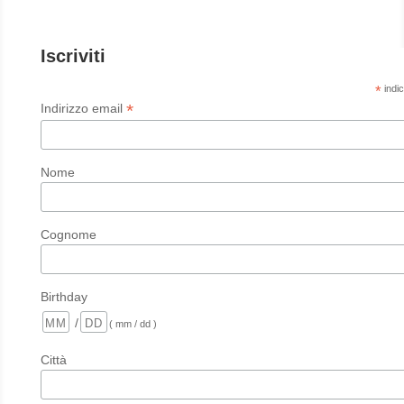
Iscriviti
*
indic
*
Indirizzo email
Nome
Cognome
Birthday
/
( mm / dd )
Città